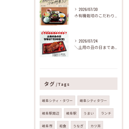
2026/07/30
🍅有機栽培のこだわり野菜フェア🍅
2026/07/24
＼土用の丑の日まであと少し！／
タグ
Tags
岐阜シティ・タワー
岐阜シティタワー
岐阜駅周辺
岐阜駅
うまい
ランチ
岐阜市
和食
うなぎ
カツ丼